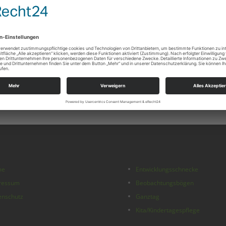
me
Entwicklungsschnecke
ressum
Beobachtungsbögen
enschutz
Ganztag
Kita/Kindertagespflege