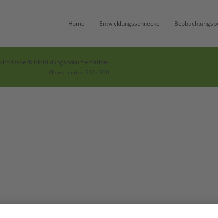
Home
Entwicklungsschnecke
Beobachtungsb
n-im-Ueberblick-Bildungsdokumentation-
Kleinstkinder-212×300