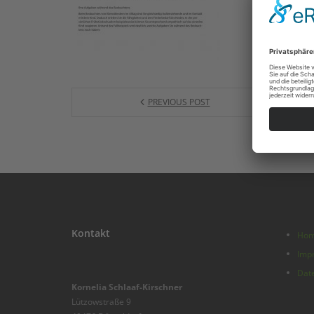
PREVIOUS POST
Kontakt
Ho
Imp
Dat
Kornelia Schlaaf-Kirschner
Lützowstraße 9