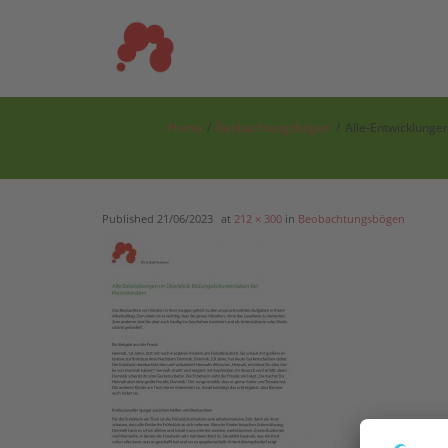
Skip
to
content
Home
/
Beobachtungsbögen
/
Alle-Entwicklunge
Published
21/06/2023
at
212 × 300
in
Beobachtungsbögen