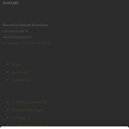
Kontakt
Kornelia Schlaaf-Kirschner
Lützowstraße 9
40476 Düsseldorf
kornelia@schlaaf-kirschner.de
Home
Impressum
Datenschutz
Entwicklungsschnecke
Beobachtungsbögen
Ganztag
Kita/Kindertagespflege