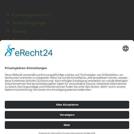
Entwicklungsschnecke
Beobachtungsbögen
Ganztag
Kita/Kindertagespflege
Folge uns auf
Theme by
Think Up Themes Ltd
. Powered by
WordPress
.