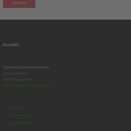
Kontakt
Kornelia Schlaaf-Kirschner
Lützowstraße 9
40476 Düsseldorf
kornelia@schlaaf-kirschner.de
Home
Impressum
Datenschutz