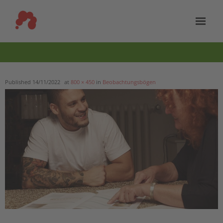
Skip
to
content
Home
Entwicklungsschnecke
Published
14/11/2022
at
800 × 450
in
Beobachtungsbögen
Beobachtungsbogen
Ganztag
Kita/Kindertagespflege
Kontakt