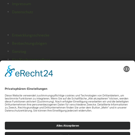
Impressum
Datenschutz
Entwicklungsschnecke
Beobachtungsbögen
Ganztag
Kita/Kindertagespflege
Folge uns auf