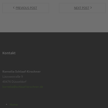
PREVIOUS POST
NEXT POST
Kontakt
Kornelia Schlaaf-Kirschner
Lützowstraße 9
40476 Düsseldorf
kornelia@schlaaf-kirschner.de
Home