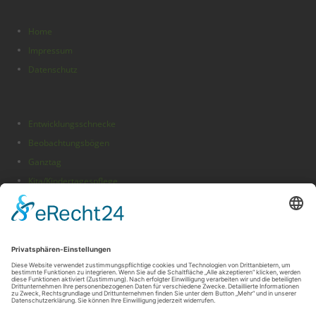
Home
Impressum
Datenschutz
Entwicklungsschnecke
Beobachtungsbögen
Ganztag
Kita/Kindertagespflege
Folge uns auf