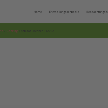
Home
Entwicklungsschnecke
Beobachtungsb
me
/
Ganztag
/
schlaaf-kirchner-112022