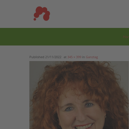
Skip
to
content
Ho
Published
21/11/2022
at
345 × 399
in
Ganztag