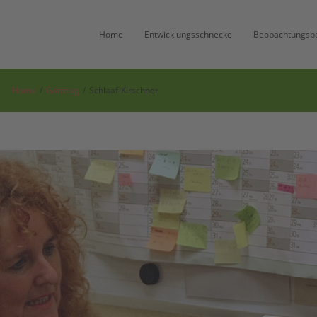
Home
Entwicklungsschnecke
Beobachtungsb
Home
/
Ganztag
/
Schlaaf-Kirschner