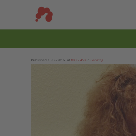
Skip
to
content
Published
15/06/2016
at
800 × 450
in
Ganztag