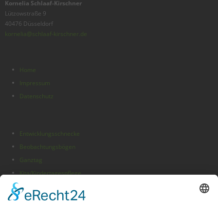
Kornelia Schlaaf-Kirschner
Lützowstraße 9
40476 Düsseldorf
kornelia@schlaaf-kirschner.de
Home
Impressum
Datenschutz
Entwicklungsschnecke
Beobachtungsbögen
Ganztag
Kita/Kindertagespflege
Folge uns auf